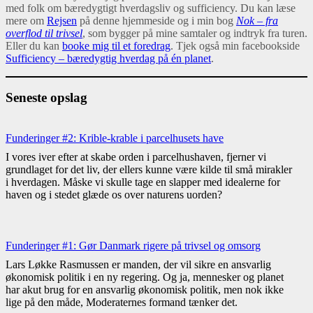
med folk om bæredygtigt hverdagsliv og sufficiency. Du kan læse
mere om
Rejsen
på denne hjemmeside og i min bog
Nok – fra
overflod til trivsel
, som bygger på mine samtaler og indtryk fra turen.
Eller du kan
booke mig til et foredrag
. Tjek også min facebookside
Sufficiency – bæredygtig hverdag på én planet
.
Seneste opslag
Funderinger #2: Krible-krable i parcelhusets have
I vores iver efter at skabe orden i parcelhushaven, fjerner vi
grundlaget for det liv, der ellers kunne være kilde til små mirakler
i hverdagen. Måske vi skulle tage en slapper med idealerne for
haven og i stedet glæde os over naturens uorden?
Funderinger #1: Gør Danmark rigere på trivsel og omsorg
Lars Løkke Rasmussen er manden, der vil sikre en ansvarlig
økonomisk politik i en ny regering. Og ja, mennesker og planet
har akut brug for en ansvarlig økonomisk politik, men nok ikke
lige på den måde, Moderaternes formand tænker det.