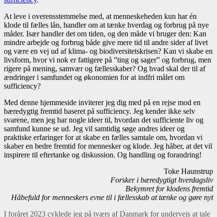
At leve i overensstemmelse med, at menneskeheden kun har én
klode til fælles lån, handler om at tænke hverdag og forbrug på nye
måder. Især handler det om tiden, og den måde vi bruger den: Kan
mindre arbejde og forbrug både give mere tid til andre sider af livet
og være en vej ud af klima- og biodiversitetskrisen? Kan vi skabe en
livsform, hvor vi nok er fattigere på ”ting og sager” og forbrug, men
rigere på mening, samvær og fællesskaber? Og hvad skal der til af
ændringer i samfundet og økonomien for at indfri målet om
sufficiency?
Med denne hjemmeside inviterer jeg dig med på en rejse mod en
bæredygtig fremtid baseret på sufficiency. Jeg kender ikke selv
svarene, men jeg har nogle ideer til, hvordan det sufficiente liv og
samfund kunne se ud. Jeg vil samtidig søge andres ideer og
praktiske erfaringer for at skabe en fælles samtale om, hvordan vi
skaber en bedre fremtid for mennesker og klode. Jeg håber, at det vil
inspirere til eftertanke og diskussion. Og handling og forandring!
Toke Haunstrup
Forsker i bæredygtigt hverdagsliv
Bekymret for klodens fremtid
Håbefuld for menneskers evne til i fællesskab at tænke og gøre nyt
I foråret 2023 cyklede jeg på tværs af Danmark for undervejs at tale