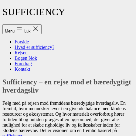
Fortsæt
SUFFICIENCY
til
indhold
Menu
Luk
Forside
Hvad er sufficiency?
Rejsen
Bogen Nok
Foredrag
Kontakt
Sufficiency – en rejse mod et bæredygtigt
hverdagsliv
Følg med på rejsen mod fremtidens bæredygtige hverdagsliv. En
fremtid, hvor mennesker lever i en givende balance med klodens
ressourcer og økosystemer. Og hvor materielt overforbrug hører
fortiden til og nutiden præges af en nøjsomhed, der giver alle
mulighed for at skabe righoldige liv og fællesskaber inden for
klodens bæreevne. Det er visionen om en fremtid baseret på
sufficiency
.